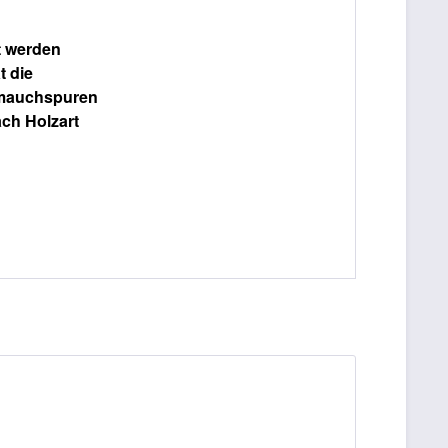
nt werden
t die
hmauchspuren
ch Holzart