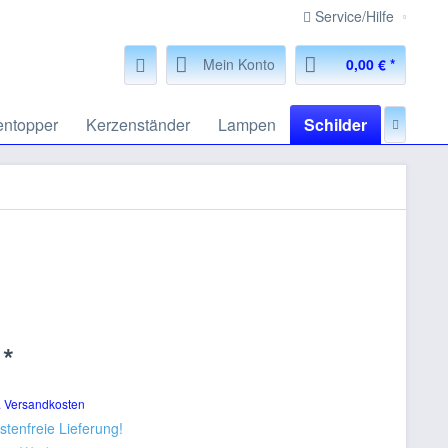
Service/Hilfe
Mein Konto
0,00 € *
entopper
Kerzenständer
Lampen
Schilder
Dekora

 *
. Versandkosten
tenfreie Lieferung!